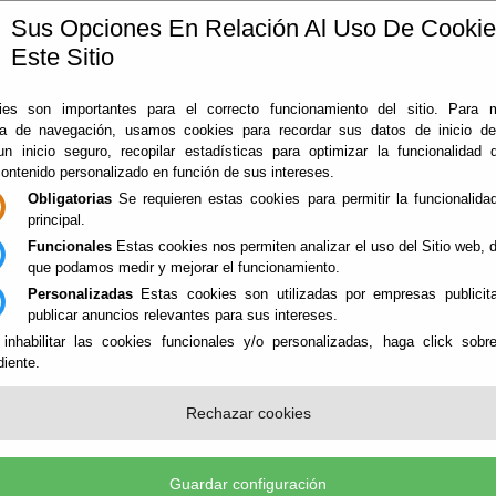
Sus Opciones En Relación Al Uso De Cooki
Este Sitio
ía
360
Almería
Rodado en Almería
Noticias
Con
es son importantes para el correcto funcionamiento del sitio. Para 
ia de navegación, usamos cookies para recordar sus datos de inicio d
 un inicio seguro, recopilar estadísticas para optimizar la funcionalidad d
contenido personalizado en función de sus intereses.
Obligatorias
Se requieren estas cookies para permitir la funcionalidad
principal.
Funcionales
Estas cookies nos permiten analizar el uso del Sitio web,
que podamos medir y mejorar el funcionamiento.
Personalizadas
Estas cookies son utilizadas por empresas publicita
NES
publicar anuncios relevantes para sus intereses.
 inhabilitar las cookies funcionales y/o personalizadas, haga click sobr
iente.
ALEZAS - PATRIMONIO
Rechazar cookies
Guardar configuración