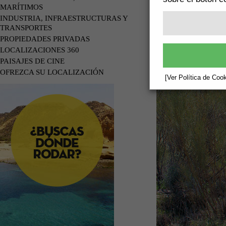
MARÍTIMOS
INDUSTRIA, INFRAESTRUCTURAS Y
TRANSPORTES
PROPIEDADES PRIVADAS
LOCALIZACIONES 360
PAISAJES DE CINE
OFREZCA SU LOCALIZACIÓN
[Ver Política de Cook