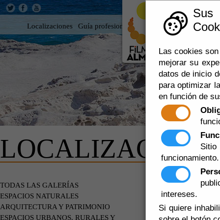
Sus
Cooki
Localizaciones
Guía profesional
Rodar en Almería
360
Las cookies son 
mejorar su expe
datos de inicio d
para optimizar la
en función de su
Obli
funci
Func
LOCALIZACIONE
Siti
funcionamiento.
Pers
publ
EDIFICIOS
TODAS LAS GALERÍAS
intereses.
ESPACIOS NATURALES
ARQUITECTURA Y PATRIMONIO
Si quiere inhabi
ESPACIOS URBANOS, RURALES Y
sobre el botón c