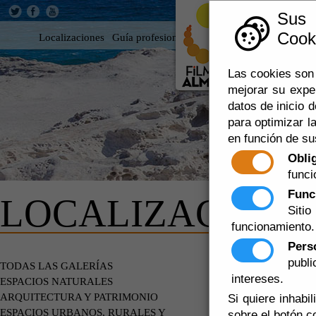
Sus
Cooki
Localizaciones
Guía profesional
Rodar en Almería
360
Las cookies son 
mejorar su expe
datos de inicio d
para optimizar la
en función de su
Obli
funci
Func
LOCALIZACIONE
Siti
funcionamiento.
Pers
publ
EDIFICIOS
TODAS LAS GALERÍAS
intereses.
ESPACIOS NATURALES
ARQUITECTURA Y PATRIMONIO
Si quiere inhabi
ESPACIOS URBANOS, RURALES Y
sobre el botón c