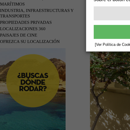
MARÍTIMOS
INDUSTRIA, INFRAESTRUCTURAS Y
TRANSPORTES
PROPIEDADES PRIVADAS
LOCALIZACIONES 360
PAISAJES DE CINE
OFREZCA SU LOCALIZACIÓN
[Ver Política de Cook