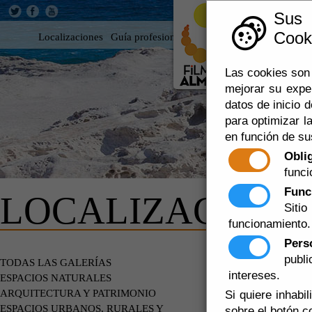
Sus
Cooki
Localizaciones
Guía profesional
Rodar en Almería
360
Las cookies son 
mejorar su expe
datos de inicio d
para optimizar la
en función de su
Obli
funci
Func
LOCALIZACIONE
Siti
funcionamiento.
Pers
publ
FORTALEZ
TODAS LAS GALERÍAS
intereses.
ESPACIOS NATURALES
ARQUITECTURA Y PATRIMONIO
Si quiere inhabi
ESPACIOS URBANOS, RURALES Y
sobre el botón c