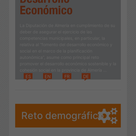
Económico
La Diputación de Almería en cumplimiento de su
deber de asegurar el ejercicio de las
competencias municipales, en particular, la
relativa al “fomento del desarrollo económico y
social en el marco de la planificación
autonómica”, asume como principal reto
promover el desarrollo económico sostenible y la
cohesión social en la provincia de Almería ...
ES
EN
FR
DE
Reto demográfico