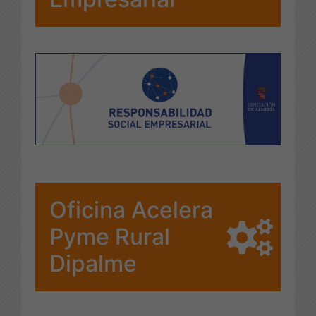
Oficina Acelera
Pyme Rural
Dipalme