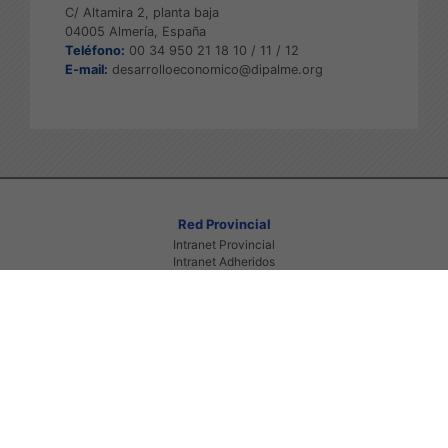
C/ Altamira 2, planta baja
04005 Almería, España
Teléfono:
00 34 950 21 18 10 / 11 / 12
E-mail:
desarrolloeconomico@dipalme.org
Red Provincial
Intranet Provincial
Intranet Adheridos
Intranet Beneficiarios
Servicios EE.LL.
Red Provincial
Enlaces de interés
Beneficiarios Red Provincial
Punto de Informacion del Catastro
Agencia Tributaria
Ministerio de Administraciones Públicas
Junta de Andalucia
Manual del Concejal