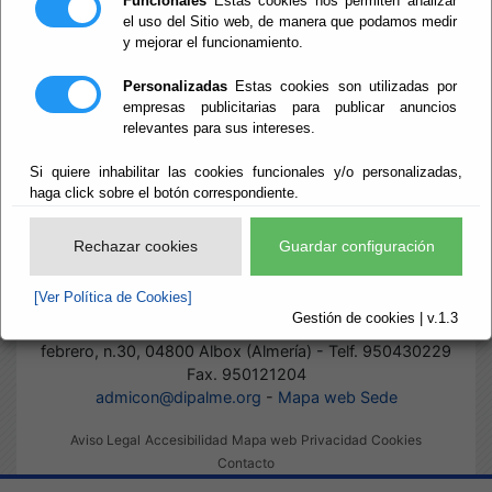
Funcionales
Estas cookies nos permiten analizar
el uso del Sitio web, de manera que podamos medir
y mejorar el funcionamiento.
Inicio
- Funcionarios Habilitados
Funcionarios
Personalizadas
Estas cookies son utilizadas por
empresas publicitarias para publicar anuncios
relevantes para sus intereses.
Habilitados
Si quiere inhabilitar las cookies funcionales y/o personalizadas,
haga click sobre el botón correspondiente.
Rechazar cookies
Guardar configuración
[Ver Política de Cookies]
Consorcio Almanzora-Levante-Vélez. Para Recogida y
Gestión de cookies | v.1.3
Tratamiento de RSU (Cif: V04290094).
- Avda/ 28 de
febrero, n.30, 04800 Albox (Almería) - Telf. 950430229
Fax. 950121204
admicon@dipalme.org
-
Mapa web Sede
Aviso Legal
Accesibilidad
Mapa web
Privacidad
Cookies
Contacto