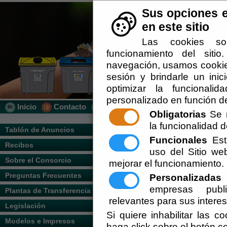
Sus opciones e
en este sitio
Las cookies so
funcionamiento del siti
navegación, usamos cookies
sesión y brindarle un inic
optimizar la funcionalid
personalizado en función de
Inicio
Contacto
Localización
Quién Somos
Obligatorias
Se r
la funcionalidad de
Usted se encuentra aquí:
Inicio
/
/
munici
Tablón de Anuncios
Funcionales
Esta
Recibos
Escuchar
uso del Sitio w
Sobre el Consorcio
mejorar el funcionamiento.
Preguntas Frecuentes
Personalizadas
E
empresas publi
Plantas de Transferencia
relevantes para sus intere
Legislación
Si quiere inhabilitar las c
Modelos e Impresos
haga click sobre el botón c