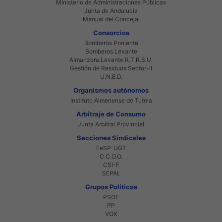
Ministerio de Administraciones Públicas
Junta de Andalucia
Manual del Concejal
Consorcios
Bomberos Poniente
Bomberos Levante
Almanzora Levante R.T.R.S.U.
Gestión de Residuos Sector-II
U.N.E.D.
Organismos autónomos
Instituto Almeriense de Tutela
Arbitraje de Consumo
Junta Arbitral Provincial
Secciones Sindicales
FeSP-UGT
C.C.O.O.
CSI-F
SEPAL
Grupos Políticos
PSOE
PP
VOX