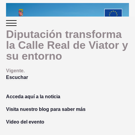
Diputación transforma
la Calle Real de Viator y
INICIO
su entorno
PERIODO 2014-2020
Vigente.
Escuchar
PROGRAMACIÓN
Acceda aquí a la noticia
GESTIÓN Y SEGUIMIENTO
Visita nuestro blog para saber más
PRESENTACION
EVALUACIÓN
Video del evento
PLAN IMPLEMENTACIÓN
OBJETIVOS