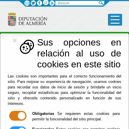
Buscar
×
Asistencia Municipios
Sus opciones en
relación al uso de
Menú Asistencia Municipios
cookies en este sitio
Inicio
-
Asistencia Municipios
- Asistencia Municipios
Las cookies son importantes para el correcto funcionamiento del
sitio. Para mejorar su experiencia de navegación, usamos cookies
Asistencia
para recordar sus datos de inicio de sesión y brindarle un inicio
seguro, recopilar estadísticas para optimizar la funcionalidad del
Municipios
sitio y ofrecerle contenido personalizado en función de sus
intereses.
Obligatorias
Se requieren estas cookies para
permitir la funcionalidad del sitio principal.
El objeto esencial del servicio de asistencia a municipios