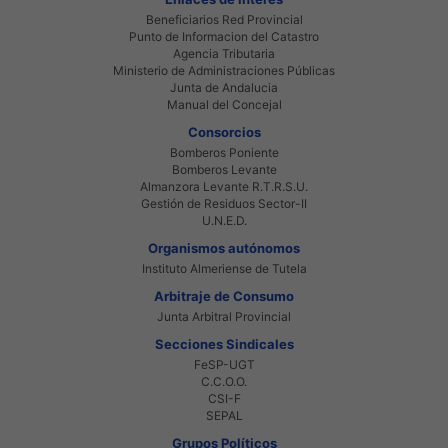
Beneficiarios Red Provincial
Punto de Informacion del Catastro
Agencia Tributaria
Ministerio de Administraciones Públicas
Junta de Andalucia
Manual del Concejal
Consorcios
Bomberos Poniente
Bomberos Levante
Almanzora Levante R.T.R.S.U.
Gestión de Residuos Sector-II
U.N.E.D.
Organismos autónomos
Instituto Almeriense de Tutela
Arbitraje de Consumo
Junta Arbitral Provincial
Secciones Sindicales
FeSP-UGT
C.C.O.O.
CSI-F
SEPAL
Grupos Políticos