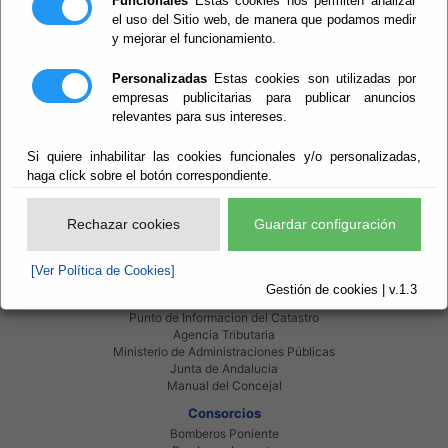
Funcionales
Estas cookies nos permiten analizar
Perido: 09 - Septiembre
Ver evento
Tipo: Arte y Cultura
el uso del Sitio web, de manera que podamos medir
y mejorar el funcionamiento.
Personalizadas
Estas cookies son utilizadas por
empresas publicitarias para publicar anuncios
relevantes para sus intereses.
Si quiere inhabilitar las cookies funcionales y/o personalizadas,
Red Provincial
haga click sobre el botón correspondiente.
Intranet Provincial
Intranet Adheridos
Intranet Beneficiarios
Rechazar cookies
Guardar configuración
Servicios EE.LL.
Red Provincial
[Ver Política de Cookies]
Enlaces de interés
Gestión de cookies | v.1.3
Beneficiarios Red Provincial
Punto de Informacion del Catastro
Agencia Tributaria
Ministerio de Administraciones Públicas
Junta de Andalucia
Manual del Concejal
Consorcios
Bomberos Poniente