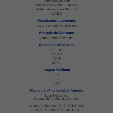
Bomberos Levante
Almanzora Levante R.T.R.S.U.
Gestión de Residuos Sector-II
U.N.E.D.
Organismos autónomos
Instituto Almeriense de Tutela
Arbitraje de Consumo
Junta Arbitral Provincial
Secciones Sindicales
FeSP-UGT
C.C.O.O.
CSI-F
SEPAL
Grupos Políticos
PSOE
PP
VOX
Diputación Provincial de Almería
Sede Electrónica
Diputación Provincial de Almería
C/ Navarro Rodrigo, 17 - 04001 Almería
Telf 950 211 100 Fax: 950 211 131