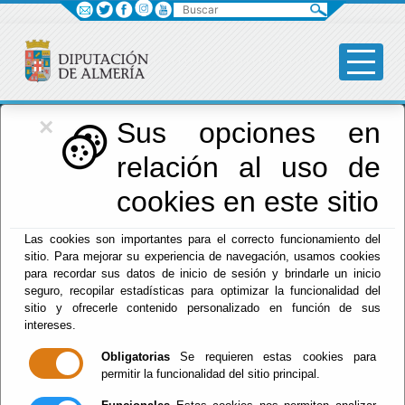
Buscar
×
Diputación
Sus opciones en
relación al uso de
Menú Diputación
cookies en este sitio
Inicio
-
Diputación
- Conferencias
Las cookies son importantes para el correcto funcionamiento del
Escuchar
sitio. Para mejorar su experiencia de navegación, usamos cookies
para recordar sus datos de inicio de sesión y brindarle un inicio
CONFERENCIA ARTE
seguro, recopilar estadísticas para optimizar la funcionalidad del
SACRO LA ESCUELA
sitio y ofrecerle contenido personalizado en función de sus
MURCIANA
SALZILLO HUERCAL
intereses.
OVERA 17
SEPTIEMBRE 2026
Obligatorias
Se requieren estas cookies para
permitir la funcionalidad del sitio principal.
Del : 17/09/2026 Al: 31/08/2026
Lugar: